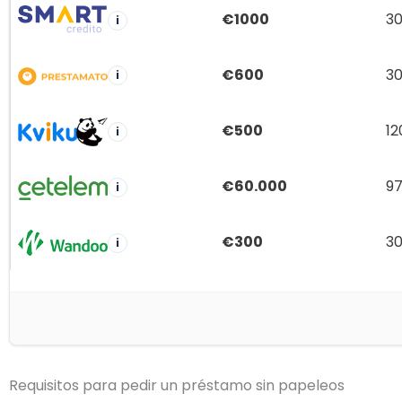
€1000
30
i
€600
30
i
€500
12
i
€60.000
9
i
€300
30
i
Requisitos para pedir un préstamo sin papeleos