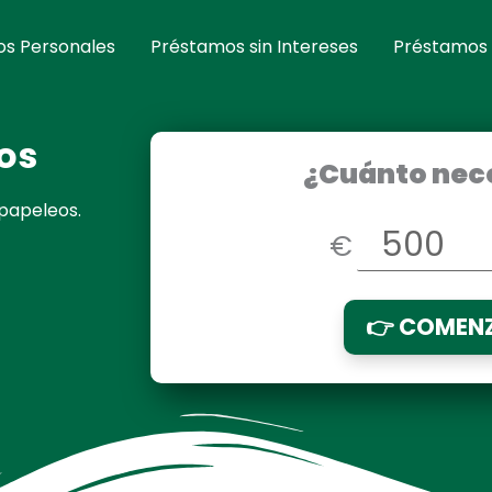
s Personales
Préstamos sin Intereses
Préstamos
os
¿Cuánto nec
 papeleos.
€
👉 COMEN