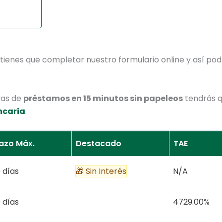
tienes que completar nuestro formulario online y así podr
vas de
préstamos en 15 minutos sin papeleos
tendrás q
ncaria
.
lazo Máx.
Destacado
TAE
 días
🎁 Sin Interés
N/A
 días
4729.00%