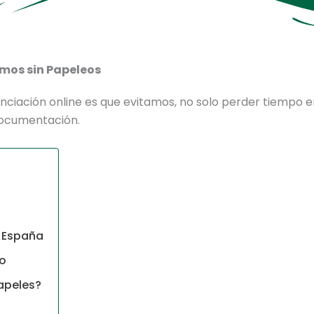
mos sin Papeleos
nciación online es que evitamos, no solo perder tiempo e
 documentación.
n España
eo
apeles?