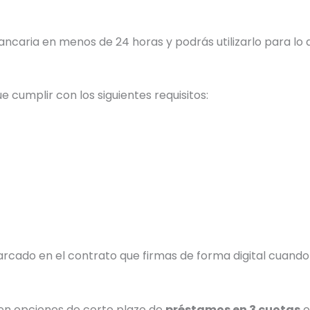
ancaria en menos de 24 horas y podrás utilizarlo para lo 
ue cumplir con los siguientes requisitos:
arcado en el contrato que firmas de forma digital cuando
sten opciones de corto plazo de
préstamos en 3 cuotas
o