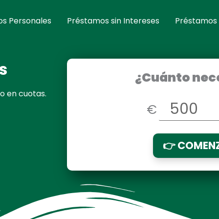
s Personales
Préstamos sin Intereses
Préstamos
s
¿Cuánto nec
 en cuotas.
€
👉 COMEN