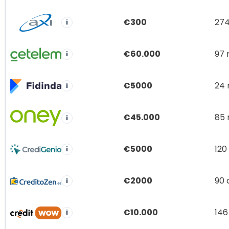
€300
274
i
€60.000
97
i
€5000
24
i
€45.000
85
i
€5000
120
i
€2000
90 
i
€10.000
146
i