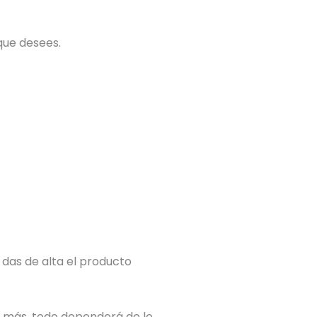
que desees.
 das de alta el producto
 más, todo dependerá de lo