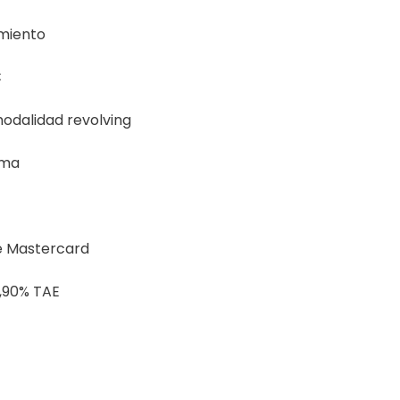
miento
€
odalidad revolving
rma
e Mastercard
,90% TAE