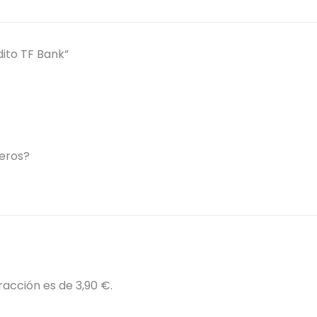
ito TF Bank”
jeros?
racción es de 3,90 €.