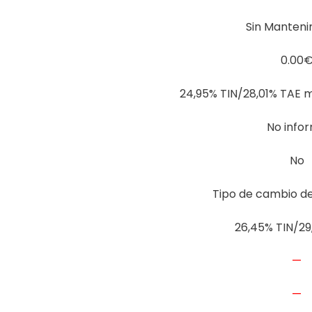
Sin Manteni
0.00
24,95% TIN/28,01% TAE m
No info
No
Tipo de cambio d
26,45% TIN/29
—
—