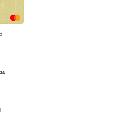
o
as
l