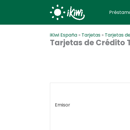
Ir
al
Préstamo
contenido
iKiwi España
»
Tarjetas
»
Tarjetas d
Tarjetas de Crédito
Emisor