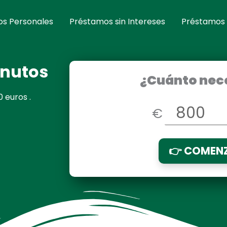
s Personales
Préstamos sin Intereses
Préstamos
inutos
¿Cuánto nec
 euros .
€
👉 COMEN