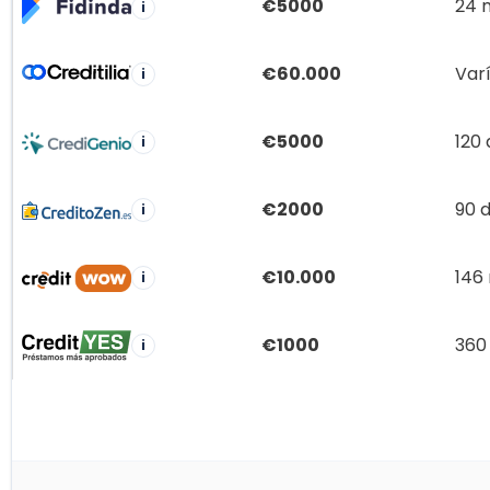
€5000
24 
i
€60.000
Var
i
€5000
120 
i
€2000
90 d
i
€10.000
146
i
€1000
360
i