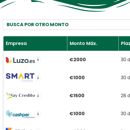
BUSCA POR OTRO MONTO
Empresa
Monto Máx.
Pla
€2000
30 d
i
€1000
30 d
i
€1500
28 d
i
€1000
30 d
i