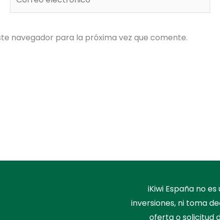
electrónico*
ste navegador para la próxima vez que comente.
iKiwi España no e
inversiones, ni toma de
oferta o solicitud