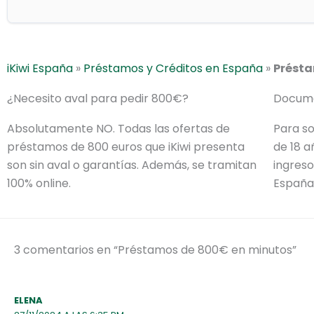
iKiwi España
»
Préstamos y Créditos en España
»
Présta
¿Necesito aval para pedir 800€?
Docume
Absolutamente NO. Todas las ofertas de
Para so
préstamos de 800 euros que iKiwi presenta
de 18 a
son sin aval o garantías. Además, se tramitan
ingreso
100% online.
España 
3 comentarios en “Préstamos de 800€ en minutos”
ELENA