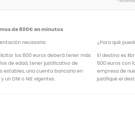
* Informa
mos de 800€ en minutos
ntación necesaria
¿Para qué puedo
licitar los 800 euros deberá tener más
El destino es lib
ños de edad, tener justificativo de
800 euros con l
s estables, una cuenta bancaria en
empresa de nue
y un DNI o NIE vigentes.
justifique el des